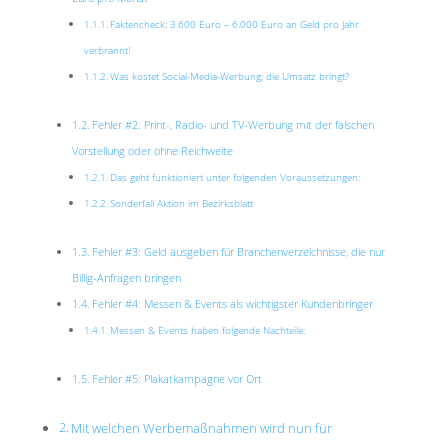
Faktencheck: 3.600 Euro – 6.000 Euro an Geld pro Jahr
verbrannt!
Was kostet Social-Media-Werbung, die Umsatz bringt?
Fehler #2: Print-, Radio- und TV-Werbung mit der falschen
Vorstellung oder ohne Reichweite
Das geht funktioniert unter folgenden Voraussetzungen:
Sonderfall Aktion im Bezirksblatt
Fehler #3: Geld ausgeben für Branchenverzeichnisse, die nur
Billig-Anfragen bringen
Fehler #4: Messen & Events als wichtigster Kundenbringer
Messen & Events haben folgende Nachteile:
Fehler #5: Plakatkampagne vor Ort
Mit welchen Werbemaßnahmen wird nun für