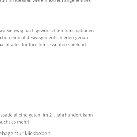
läuft im Idealfall wie ein extrem angenehmes
wo Sie ewig nach gewünschten Informationen
 schon einmal deswegen entschieden genau
acht alles für Ihre Interessenten spielend
assade alleine getan. Im 21. Jahrhundert kann
raucht es mehr!
Webagentur klickbeben