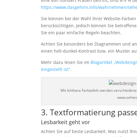
eine von hundert Frauen betrifft, sind 8-9 % d
https://www.dasgehirn.info/wahrnehmen/sehe
Sie können bei der Wahl Ihrer Website-Farben 
berücksichtigen. Jedoch können Sie betroffen
Sie ein paar einfache Regeln beachten.
Achten Sie besonders bei Diagrammen und ane
einen hell-dunkel-Kontrast bzw. ein Muster au
Mehr dazu lesen Sie im
Blogartikel „Webdesig
eingestellt ist“
.
Mit Ishihara Farbtafeln werden verschiedene 
www.sehtest
3. Textformatierung pas
Lesbarkeit geht vor
Achten Sie auf beste Lesbarkeit. Was nutzt Ih