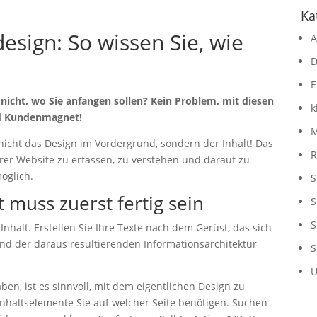
Ka
esign: So wissen Sie, wie
A
D
E
nicht, wo Sie anfangen sollen? Kein Problem, mit diesen
k
nd Kundenmagnet!
M
 nicht das Design im Vordergrund, sondern der Inhalt! Das
R
hrer Website zu erfassen, zu verstehen und darauf zu
öglich.
S
t muss zuerst fertig sein
S
S
nhalt. Erstellen Sie Ihre Texte nach dem Gerüst, das sich
nd der daraus resultierenden Informationsarchitektur
S
U
ben, ist es sinnvoll, mit dem eigentlichen Design zu
Inhaltselemente Sie auf welcher Seite benötigen. Suchen