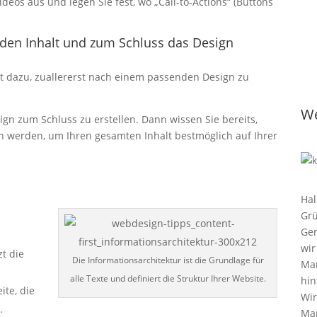
ideos aus und legen Sie fest, wo „Call-to-Actions“ (Buttons
den Inhalt und zum Schluss das Design
gt dazu, zuallererst nach einem passenden Design zu
We
esign zum Schluss zu erstellen. Dann wissen Sie bereits,
n werden, um Ihren gesamten Inhalt bestmöglich auf Ihrer
Hal
Grü
Gem
wir
t die
Die Informationsarchitektur ist die Grundlage für
Mar
alle Texte und definiert die Struktur Ihrer Website.
hin
ite, die
Wir
.
Mar