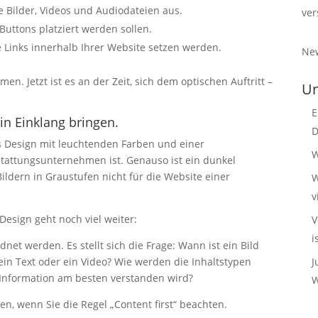
e Bilder, Videos und Audiodateien aus.
ver
 Buttons platziert werden sollen.
e Links innerhalb Ihrer Website setzen werden.
New
en. Jetzt ist es an der Zeit, sich dem optischen Auftritt –
Un
E
in Einklang bringen.
D
tes Design mit leuchtenden Farben und einer
W
estattungsunternehmen ist. Genauso ist ein dunkel
ldern in Graustufen nicht für die Website einer
W
v
esign geht noch viel weiter:
V
i
et werden. Es stellt sich die Frage: Wann ist ein Bild
ein Text oder ein Video? Wie werden die Inhaltstypen
J
 Information am besten verstanden wird?
W
n, wenn Sie die Regel „Content first“ beachten.