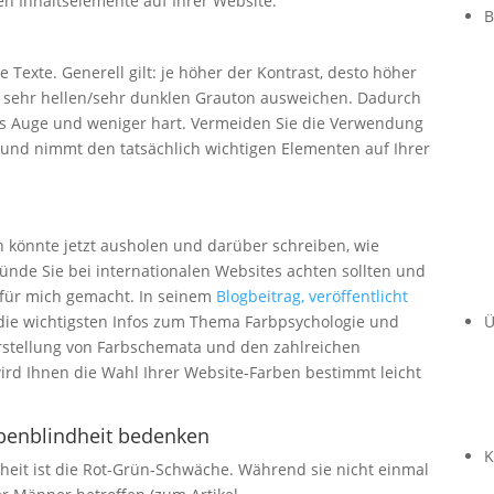
en Inhaltselemente auf Ihrer Website.
B
 Texte. Generell gilt: je höher der Kontrast, desto höher
en sehr hellen/sehr dunklen Grauton ausweichen. Dadurch
fürs Auge und weniger hart. Vermeiden Sie die Verwendung
r und nimmt den tatsächlich wichtigen Elementen auf Ihrer
h könnte jetzt ausholen und darüber schreiben, wie
ründe Sie bei internationalen Websites achten sollten und
s für mich gemacht. In seinem
Blogbeitrag, veröffentlicht
Ü
e die wichtigsten Infos zum Thema Farbpsychologie und
Erstellung von Farbschemata und den zahlreichen
ird Ihnen die Wahl Ihrer Website-Farben bestimmt leicht
benblindheit bedenken
K
heit ist die Rot-Grün-Schwäche. Während sie nicht einmal