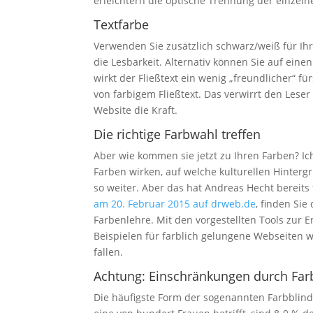
erleichtern die optische Trennung der einzeln
Textfarbe
Verwenden Sie zusätzlich schwarz/weiß für Ihre
die Lesbarkeit. Alternativ können Sie auf ein
wirkt der Fließtext ein wenig „freundlicher“ 
von farbigem Fließtext. Das verwirrt den Lese
Website die Kraft.
Die richtige Farbwahl treffen
Aber wie kommen sie jetzt zu Ihren Farben? Ic
Farben wirken, auf welche kulturellen Hinterg
so weiter. Aber das hat Andreas Hecht bereit
am 20. Februar 2015 auf drweb.de
, finden Si
Farbenlehre. Mit den vorgestellten Tools zur 
Beispielen für farblich gelungene Webseiten w
fallen.
Achtung: Einschränkungen durch Far
Die häufigste Form der sogenannten Farbblind